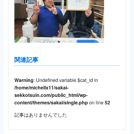
関連記事
Warning
: Undefined variable $cat_id in
/home/michellx11/sakai-
sekkotsuin.com/public_html/wp-
content/themes/sakai/single.php
on line
52
記事はありませんでした