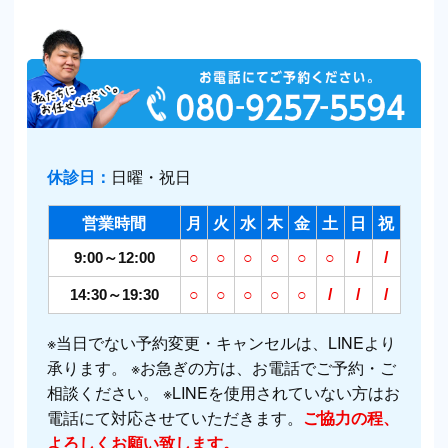
休診日：
日曜・祝日
営業時間
月
火
水
木
金
土
日
祝
9:00～12:00
○
○
○
○
○
○
/
/
14:30～19:30
○
○
○
○
○
/
/
/
※当日でない予約変更・キャンセルは、LINEより
承ります。 ※お急ぎの方は、お電話でご予約・ご
相談ください。 ※LINEを使用されていない方はお
電話にて対応させていただきます。
ご協力の程、
よろしくお願い致します。