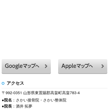
アクセス
〒992-0351 山形県東置賜郡高畠町高畠783-4
●
院名
：さかい接骨院・さかい整体院
●
院長
：酒井 拓夢