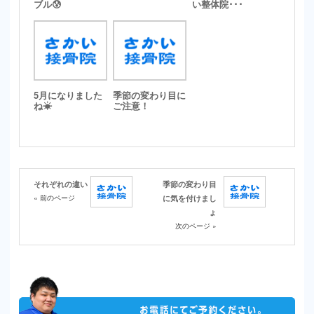
ブル😰
い整体院･･･
5月になりました
季節の変わり目に
ね☀
ご注意！
それぞれの違い
季節の変わり目
« 前のページ
に気を付けまし
ょ
次のページ »