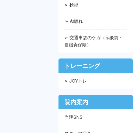
➢ 捻挫
➢ 肉離れ
➢ 交通事故のケガ（示談前・
自賠責保険）
トレーニング
➢ JOYトレ
院内案内
当院SNS