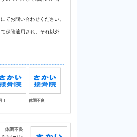
NEにてお問い合わせください。
して保険適用され、それ以外
0月！
体調不良
体調不良
次のページ »