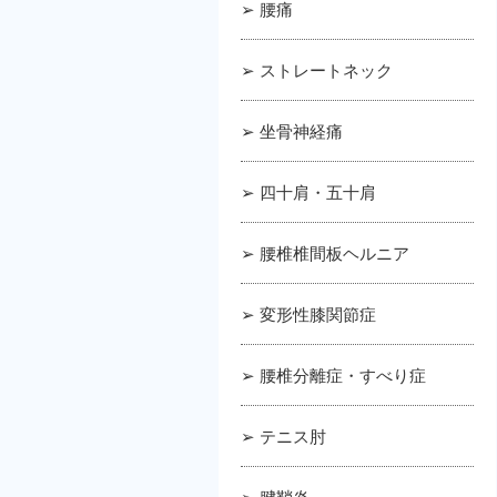
➢ 腰痛
➢ ストレートネック
➢ 坐骨神経痛
➢ 四十肩・五十肩
➢ 腰椎椎間板ヘルニア
➢ 変形性膝関節症
➢ 腰椎分離症・すべり症
➢ テニス肘
➢ 腱鞘炎