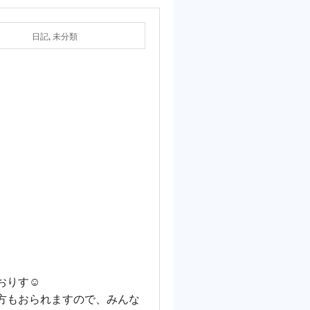
日記
,
未分類
。
りす☺️
方もおられますので、みんな