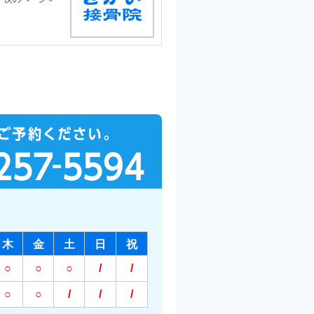
木
金
土
日
祝
○
○
○
/
/
○
○
/
/
/