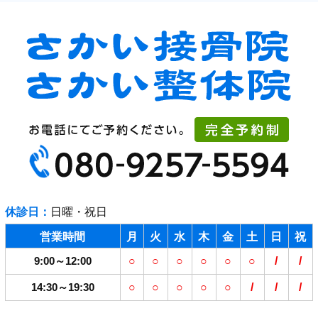
休診日：
日曜・祝日
営業時間
月
火
水
木
金
土
日
祝
9:00～12:00
○
○
○
○
○
○
/
/
14:30～19:30
○
○
○
○
○
/
/
/