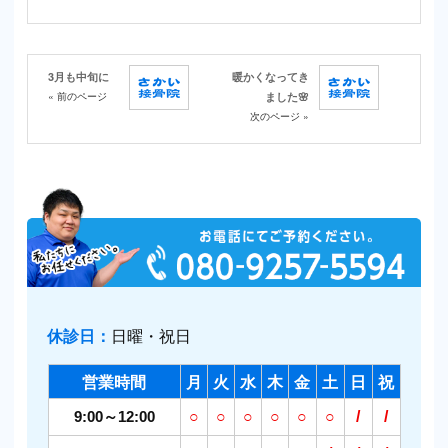
3月も中旬に
暖かくなってき
« 前のページ
ました🌸
次のページ »
休診日：
日曜・祝日
営業時間
月
火
水
木
金
土
日
祝
9:00～12:00
○
○
○
○
○
○
/
/