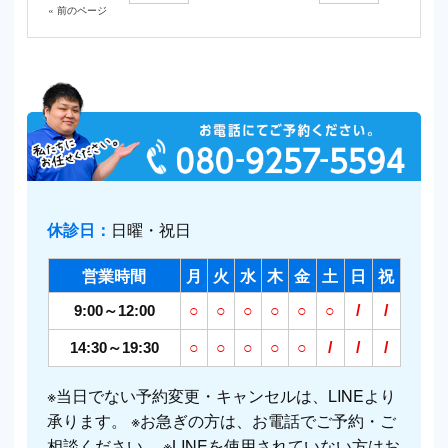
« 前のページ
休診日：
日曜・祝日
営業時間
月
火
水
木
金
土
日
祝
9:00～12:00
○
○
○
○
○
○
/
/
14:30～19:30
○
○
○
○
○
/
/
/
※当日でない予約変更・キャンセルは、LINEより
承ります。 ※お急ぎの方は、お電話でご予約・ご
相談ください。 ※LINEを使用されていない方はお