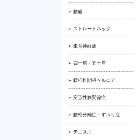
➢ 腰痛
➢ ストレートネック
➢ 坐骨神経痛
➢ 四十肩・五十肩
➢ 腰椎椎間板ヘルニア
➢ 変形性膝関節症
➢ 腰椎分離症・すべり症
➢ テニス肘