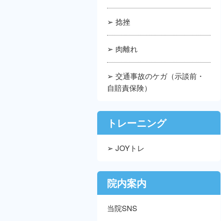
➢ 捻挫
➢ 肉離れ
➢ 交通事故のケガ（示談前・
自賠責保険）
トレーニング
➢ JOYトレ
院内案内
当院SNS