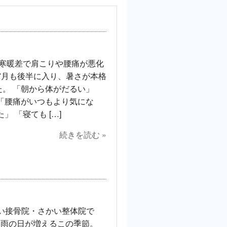
寒暖差で肩こりや腰痛が悪化
7月も後半に入り、暑さが本格
。 「朝から体がだるい」
「腰痛がいつもより気にな
」 「寝ても […]
続きを読む »
️
かい接骨院・さかい整体院で
、雨の日が増えるこの季節。