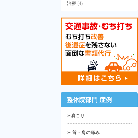
治療
(4)
整体院部門 症例
➢肩こり
➢ 首・肩の痛み